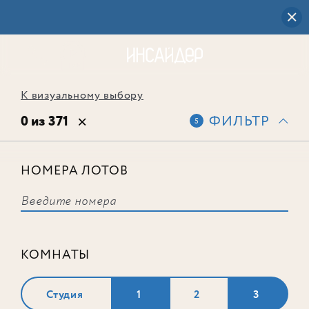
К визуальному выбору
0 из 371
ФИЛЬТР
5
НОМЕРА ЛОТОВ
Выбранным фильтрам не
соответствует ни одного лота
КОМНАТЫ
Студия
1
2
3