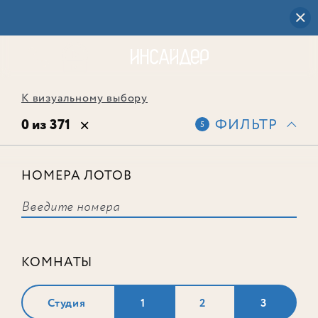
К визуальному выбору
0 из 371
ФИЛЬТР
5
НОМЕРА ЛОТОВ
Выбранным фильтрам не
соответствует ни одного лота
КОМНАТЫ
Студия
1
2
3