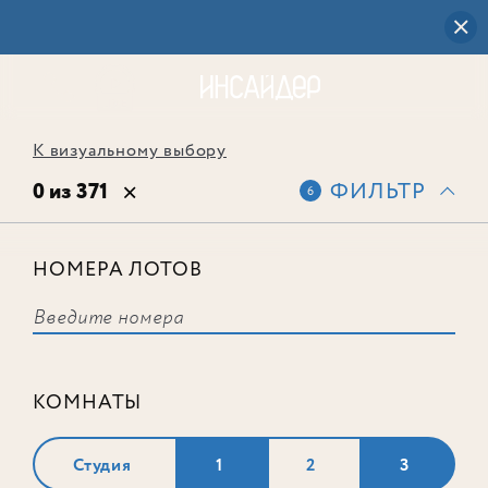
К визуальному выбору
0 из 371
ФИЛЬТР
6
НОМЕРА ЛОТОВ
Выбранным фильтрам не
соответствует ни одного лота
КОМНАТЫ
Студия
1
2
3