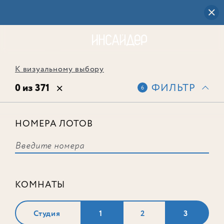
К визуальному выбору
0 из 371
ФИЛЬТР
6
НОМЕРА ЛОТОВ
Выбранным фильтрам не
соответствует ни одного лота
КОМНАТЫ
Студия
1
2
3