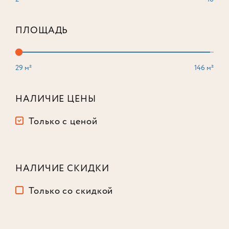
ПЛОЩАДЬ
29 м²
146 м²
3-комнатный
82,8 м²
Корпус
1
НАЛИЧИЕ ЦЕНЫ
Этаж
10
из 16
Только с ценой
38 033 642
₽
-15%
44 745 462
₽
НАЛИЧИЕ СКИДКИ
Только со скидкой