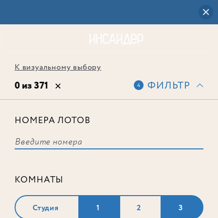
К визуальному выбору
0 из 371
ФИЛЬТР
4
НОМЕРА ЛОТОВ
Выбранным фильтрам не
соответствует ни одного лота
КОМНАТЫ
Студия
1
2
3