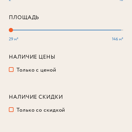
ПЛОЩАДЬ
29 м²
146 м²
3-комнатный
103 м²
Корпус
2
НАЛИЧИЕ ЦЕНЫ
Этаж
4
из 16
Только с ценой
47 038 552
₽
-19%
58 038 552
₽
НАЛИЧИЕ СКИДКИ
Только со скидкой