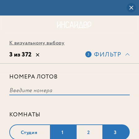
К визуальному выбору
3 из 372
ФИЛЬТР
3
НОМЕРА ЛОТОВ
Лот № 313
КОМНАТЫ
Студия
1
2
3