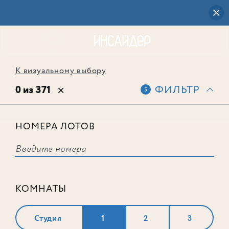
К визуальному выбору
0 из 371
ФИЛЬТР
5
НОМЕРА ЛОТОВ
Выбранным фильтрам не
соответствует ни одного лота
КОМНАТЫ
Студия
1
2
3