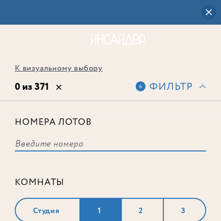
К визуальному выбору
0 из 371
ФИЛЬТР
6
НОМЕРА ЛОТОВ
Выбранным фильтрам не
соответствует ни одного лота
КОМНАТЫ
Студия
1
2
3