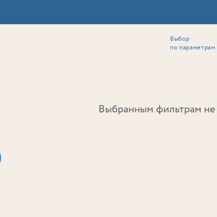
Выбор
ии
Локация
Инвесторам
Собственникам
Способы покупки
по параметрам
Ь
Выбранным фильтрам не 