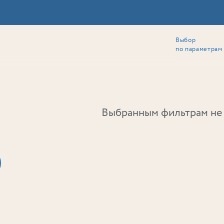
Выбор
ии
Локация
Инвесторам
Собственникам
Способы покупки
по параметрам
Ь
Выбранным фильтрам не 