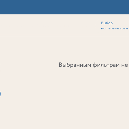
Выбор
ии
Локация
Инвесторам
Собственникам
Способы покупки
по параметрам
Ь
Выбранным фильтрам не 