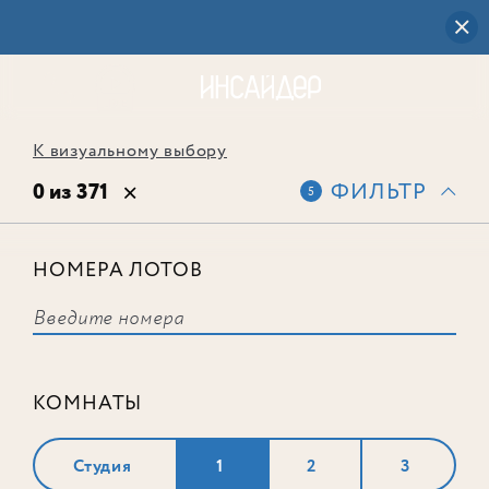
К визуальному выбору
0 из 371
ФИЛЬТР
5
НОМЕРА ЛОТОВ
Выбранным фильтрам не
соответствует ни одного лота
КОМНАТЫ
Студия
1
2
3