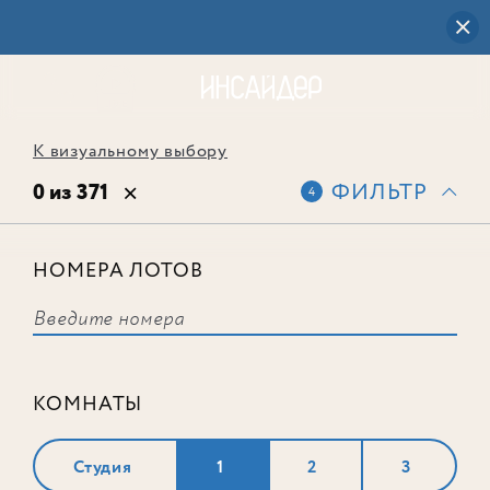
К визуальному выбору
0 из 371
ФИЛЬТР
4
НОМЕРА ЛОТОВ
Выбранным фильтрам не
соответствует ни одного лота
КОМНАТЫ
Студия
1
2
3