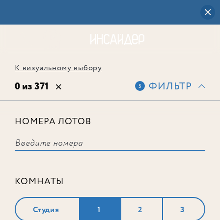
К визуальному выбору
0 из 371
ФИЛЬТР
5
НОМЕРА ЛОТОВ
Выбранным фильтрам не
соответствует ни одного лота
КОМНАТЫ
Студия
1
2
3