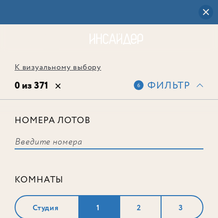
К визуальному выбору
0 из 371
ФИЛЬТР
6
НОМЕРА ЛОТОВ
Выбранным фильтрам не
соответствует ни одного лота
КОМНАТЫ
Студия
1
2
3