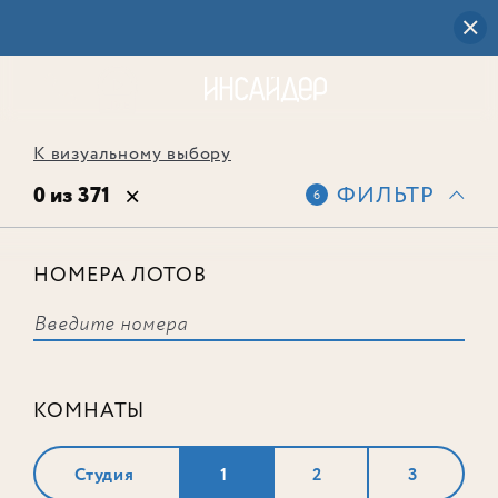
К визуальному выбору
0 из 371
ФИЛЬТР
6
НОМЕРА ЛОТОВ
Выбранным фильтрам не
соответствует ни одного лота
КОМНАТЫ
Студия
1
2
3