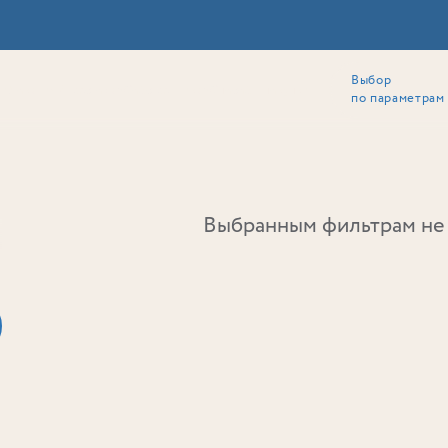
Выбор
ии
Локация
Инвесторам
Собственникам
Способы покупки
по параметрам
Ь
Выбранным фильтрам не 