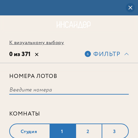
К визуальному выбору
0 из 371
ФИЛЬТР
6
НОМЕРА ЛОТОВ
Выбранным фильтрам не
соответствует ни одного лота
КОМНАТЫ
Студия
1
2
3