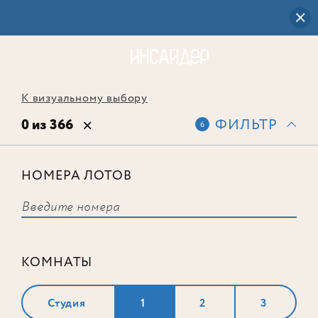
К визуальному выбору
0 из 366
ФИЛЬТР
6
НОМЕРА ЛОТОВ
Выбранным фильтрам не
соответствует ни одного лота
КОМНАТЫ
Студия
1
2
3