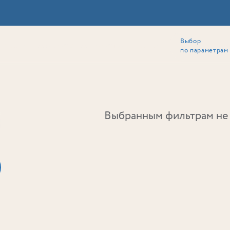
Выбор
ии
Локация
Инвесторам
Собственникам
Способы покупки
по параметрам
Ь
Выбранным фильтрам не 