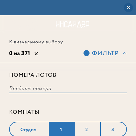
К визуальному выбору
0 из 371
ФИЛЬТР
5
НОМЕРА ЛОТОВ
Выбранным фильтрам не
соответствует ни одного лота
КОМНАТЫ
Студия
1
2
3