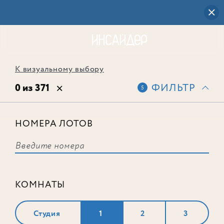
К визуальному выбору
0 из 371
ФИЛЬТР
5
НОМЕРА ЛОТОВ
Выбранным фильтрам не
соответствует ни одного лота
КОМНАТЫ
Студия
1
2
3