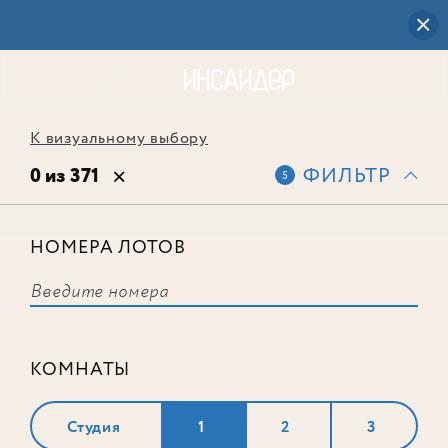
К визуальному выбору
0 из 371
ФИЛЬТР
5
НОМЕРА ЛОТОВ
Выбранным фильтрам не
соответствует ни одного лота
КОМНАТЫ
Студия
1
2
3