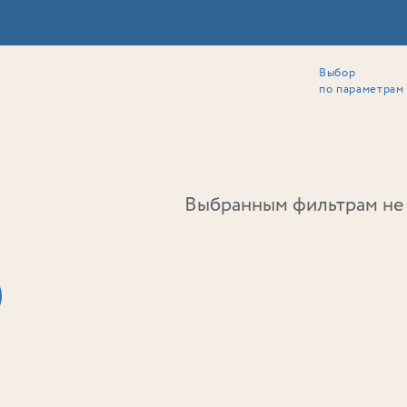
Выбор
ии
Локация
Инвесторам
Собственникам
Способы покупки
по параметрам
Ь
Выбранным фильтрам не 