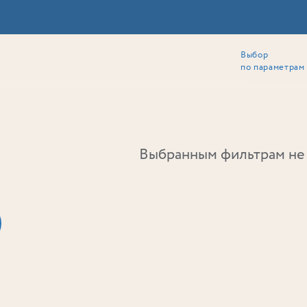
Выбор
ии
Локация
Инвесторам
Собственникам
Способы покупки
по параметрам
Ь
Выбранным фильтрам не 