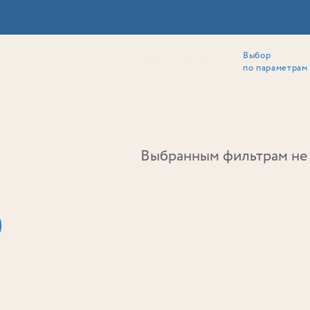
Выбор
ии
Локация
Инвесторам
Собственникам
Способы покупки
по параметрам
Ь
Выбранным фильтрам не 