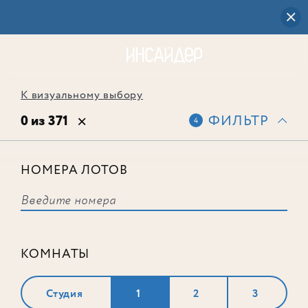
К визуальному выбору
0 из 371
ФИЛЬТР
4
НОМЕРА ЛОТОВ
Выбранным фильтрам не
соответствует ни одного лота
КОМНАТЫ
Студия
1
2
3