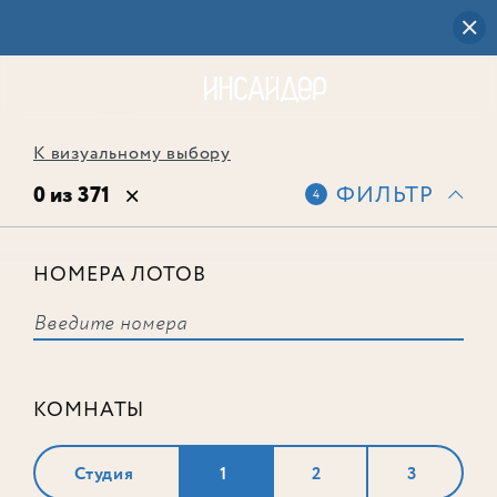
К визуальному выбору
0 из 371
ФИЛЬТР
4
НОМЕРА ЛОТОВ
Выбранным фильтрам не
соответствует ни одного лота
КОМНАТЫ
Студия
1
2
3