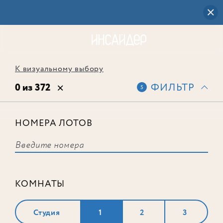
К визуальному выбору
0 из 372
ФИЛЬТР
5
НОМЕРА ЛОТОВ
Выбранным фильтрам не
соответствует ни одного лота
КОМНАТЫ
Студия
1
2
3