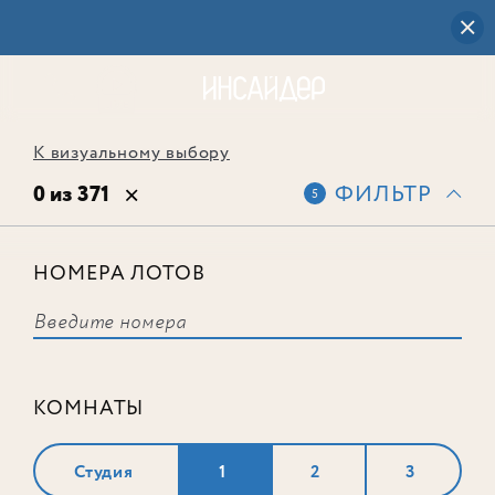
К визуальному выбору
0 из 371
ФИЛЬТР
5
НОМЕРА ЛОТОВ
Выбранным фильтрам не
соответствует ни одного лота
КОМНАТЫ
Студия
1
2
3