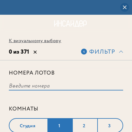
К визуальному выбору
0 из 371
ФИЛЬТР
4
НОМЕРА ЛОТОВ
Выбранным фильтрам не
соответствует ни одного лота
КОМНАТЫ
Студия
1
2
3