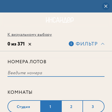
К визуальному выбору
0 из 371
ФИЛЬТР
5
НОМЕРА ЛОТОВ
Выбранным фильтрам не
соответствует ни одного лота
КОМНАТЫ
Студия
1
2
3