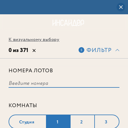
К визуальному выбору
0 из 371
ФИЛЬТР
5
НОМЕРА ЛОТОВ
Выбранным фильтрам не
соответствует ни одного лота
КОМНАТЫ
Студия
1
2
3