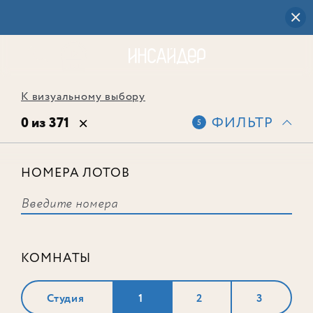
К визуальному выбору
0 из 371
ФИЛЬТР
5
НОМЕРА ЛОТОВ
Выбранным фильтрам не
соответствует ни одного лота
КОМНАТЫ
Студия
1
2
3