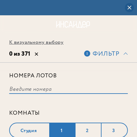
К визуальному выбору
0 из 371
ФИЛЬТР
5
НОМЕРА ЛОТОВ
Выбранным фильтрам не
соответствует ни одного лота
КОМНАТЫ
Студия
1
2
3