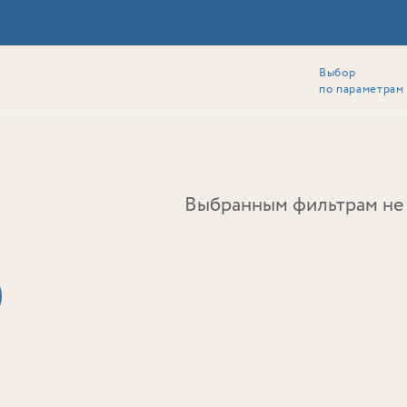
Выбор
ии
Локация
Инвесторам
Собственникам
Способы покупки
по параметрам
Ь
Выбранным фильтрам не 