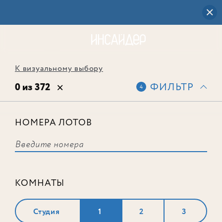
К визуальному выбору
0 из 372
ФИЛЬТР
4
НОМЕРА ЛОТОВ
Выбранным фильтрам не
соответствует ни одного лота
КОМНАТЫ
Студия
1
2
3