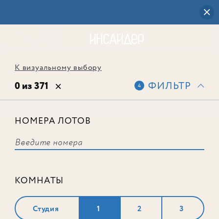
К визуальному выбору
0 из 371
ФИЛЬТР
4
НОМЕРА ЛОТОВ
Выбранным фильтрам не
соответствует ни одного лота
КОМНАТЫ
Студия
1
2
3