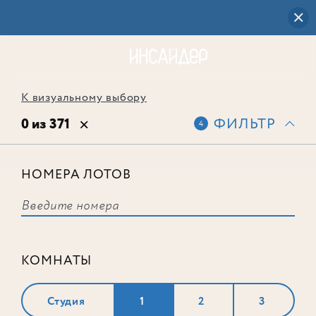
К визуальному выбору
0 из 371
ФИЛЬТР
4
НОМЕРА ЛОТОВ
Выбранным фильтрам не
соответствует ни одного лота
КОМНАТЫ
Студия
1
2
3