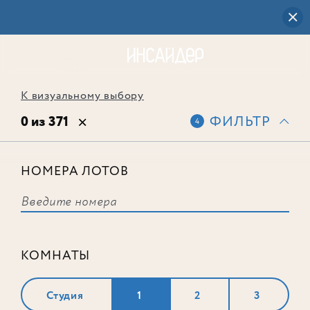
К визуальному выбору
0 из 371
ФИЛЬТР
4
НОМЕРА ЛОТОВ
Выбранным фильтрам не
соответствует ни одного лота
КОМНАТЫ
Студия
1
2
3