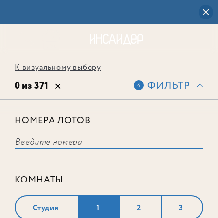
К визуальному выбору
0 из 371
ФИЛЬТР
4
НОМЕРА ЛОТОВ
Выбранным фильтрам не
соответствует ни одного лота
КОМНАТЫ
Студия
1
2
3