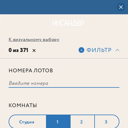
К визуальному выбору
0 из 371
ФИЛЬТР
4
НОМЕРА ЛОТОВ
Выбранным фильтрам не
соответствует ни одного лота
КОМНАТЫ
Студия
1
2
3