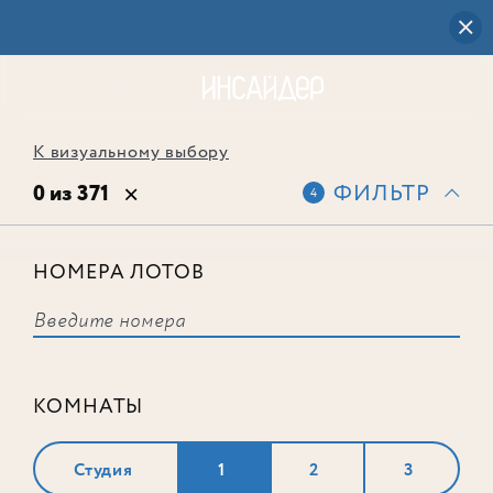
К визуальному выбору
0 из 371
ФИЛЬТР
4
НОМЕРА ЛОТОВ
Выбранным фильтрам не
соответствует ни одного лота
КОМНАТЫ
Студия
1
2
3