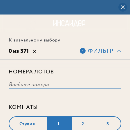
К визуальному выбору
0 из 371
ФИЛЬТР
4
НОМЕРА ЛОТОВ
Выбранным фильтрам не
соответствует ни одного лота
КОМНАТЫ
Студия
1
2
3