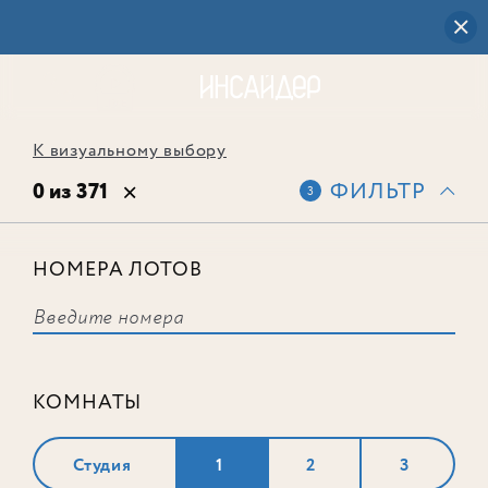
К визуальному выбору
0 из 371
ФИЛЬТР
3
НОМЕРА ЛОТОВ
Выбранным фильтрам не
соответствует ни одного лота
КОМНАТЫ
Студия
1
2
3