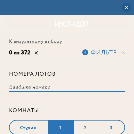
К визуальному выбору
0 из 372
ФИЛЬТР
4
НОМЕРА ЛОТОВ
Выбранным фильтрам не
соответствует ни одного лота
КОМНАТЫ
Студия
1
2
3