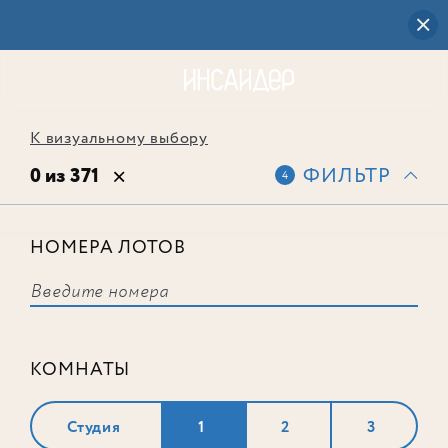
К визуальному выбору
0 из 371
ФИЛЬТР
4
НОМЕРА ЛОТОВ
Выбранным фильтрам не
соответствует ни одного лота
КОМНАТЫ
Студия
1
2
3