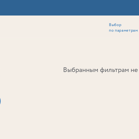
Выбор
ии
Локация
Инвесторам
Собственникам
Способы покупки
по параметрам
Ь
Выбранным фильтрам не 