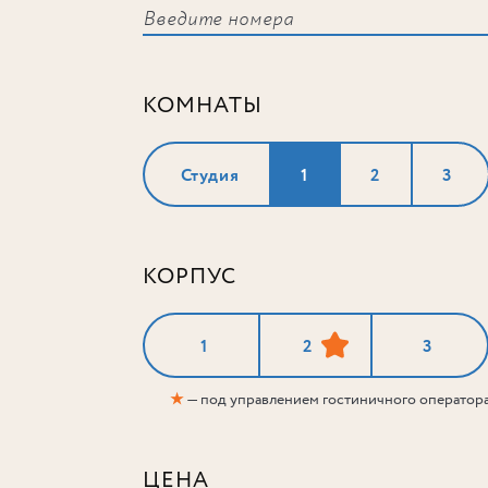
КОМНАТЫ
Студия
1
2
3
КОРПУС
1
2
3
★
— под управлением гостиничного оператор
ЦЕНА