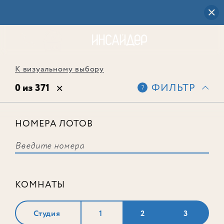
К визуальному выбору
0 из 371
ФИЛЬТР
7
НОМЕРА ЛОТОВ
Выбранным фильтрам не
соответствует ни одного лота
КОМНАТЫ
Студия
1
2
3